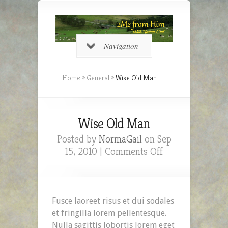
Navigation
Home
»
General
»
Wise Old Man
Wise Old Man
Posted by
NormaGail
on Sep
on
15, 2010 |
Comments Off
Wise
Old
Man
Fusce laoreet risus et dui sodales
et fringilla lorem pellentesque.
Nulla sagittis lobortis lorem eget