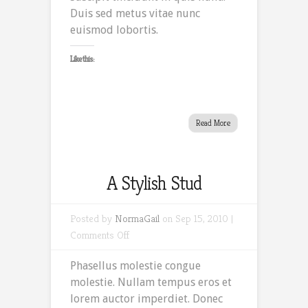
Duis sed metus vitae nunc
euismod lobortis.
Like this:
Read More
A Stylish Stud
Posted by
NormaGail
on Sep 15, 2010 |
on
Comments Off
A
Phasellus molestie congue
Stylish
molestie. Nullam tempus eros et
Stud
lorem auctor imperdiet. Donec