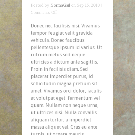
Posted by
NormaGail
on Sep 15, 2010 |
on
Comments Off
Hip
Donec nec facilisis nisi. Vivamus
Young
tempor feugiat velit gravida
Woman
vehicula. Donec faucibus
pellentesque ipsum id varius. Ut
rutrum metus sed neque
ultricies a dictum ante sagittis.
Proin in facilisis diam. Sed
placerat imperdiet purus, id
sollicitudin magna pretium sit
amet. Vivamus orci dolor, iaculis
at volutpat eget, fermentum vel
quam. Nullam non neque urna,
ut ultrices nisi. Nulla convallis
aliquam tortor, a imperdiet
massa aliquet vel. Cras eu ante
turpis, ut ornare mauris.