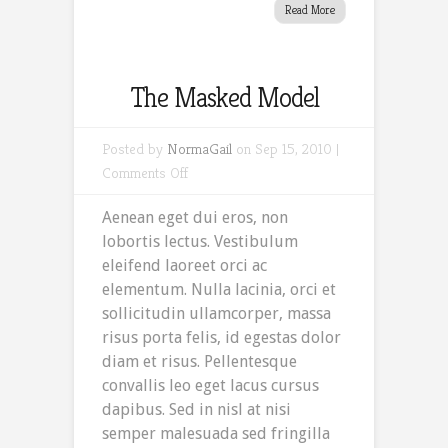
Read More
The Masked Model
Posted by
NormaGail
on Sep 15, 2010 |
on
Comments Off
The
Aenean eget dui eros, non
Masked
lobortis lectus. Vestibulum
Model
eleifend laoreet orci ac
elementum. Nulla lacinia, orci et
sollicitudin ullamcorper, massa
risus porta felis, id egestas dolor
diam et risus. Pellentesque
convallis leo eget lacus cursus
dapibus. Sed in nisl at nisi
semper malesuada sed fringilla