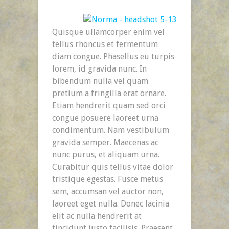
Umbrella
Rides
Quisque ullamcorper enim vel
The
tellus rhoncus et fermentum
Wind
diam congue. Phasellus eu turpis
lorem, id gravida nunc. In
bibendum nulla vel quam
pretium a fringilla erat ornare.
Etiam hendrerit quam sed orci
congue posuere laoreet urna
condimentum. Nam vestibulum
gravida semper. Maecenas ac
nunc purus, et aliquam urna.
Curabitur quis tellus vitae dolor
tristique egestas. Fusce metus
sem, accumsan vel auctor non,
laoreet eget nulla. Donec lacinia
elit ac nulla hendrerit at
tincidunt justo facilisis. Praesent