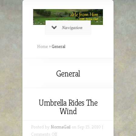
Navigation
Home
»
General
General
Umbrella Rides The
Wind
Posted by
NormaGail
on Sep 15, 2010 |
on
Comments Off