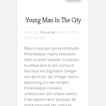
Young Man In The City
Posted by
NormaGail
on Sep 15, 2010 |
on
Comments Off
Young
Mauris suscipit porta commodo.
Man
Pellentesque mattis interdum
In
nibh sit amet sodales. Curabitur
The
euismod sem in dui cursus et
City
faucibus leo dignissim. Integer
non porttitor leo. Integer luctus
adipiscing dui nec tempor.
Pellentesque convallis
ullamcorper dui ornare mattis.
Class aptent taciti sociosqu ad
litora torquent per conubia