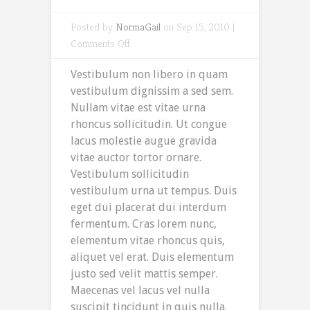
Posted by
NormaGail
on Sep 15, 2010 |
on
Comments Off
A
Vestibulum non libero in quam
Monk
vestibulum dignissim a sed sem.
Walks
Nullam vitae est vitae urna
His
rhoncus sollicitudin. Ut congue
Path
lacus molestie augue gravida
vitae auctor tortor ornare.
Vestibulum sollicitudin
vestibulum urna ut tempus. Duis
eget dui placerat dui interdum
fermentum. Cras lorem nunc,
elementum vitae rhoncus quis,
aliquet vel erat. Duis elementum
justo sed velit mattis semper.
Maecenas vel lacus vel nulla
suscipit tincidunt in quis nulla.